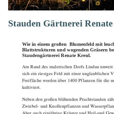
Stauden Gärtnerei Renate
Wie in einem großen Blumenfeld mit leuch
Blattstrukturen und wogenden Gräsern be
Staudengärtnerei Renate Kreul.
Am Rand des malerischen Dorfs Lindau unweit d
sich ein riesiges Feld mit einer unglaublichen 
Freifläche werden über 1400 Pflanzen für die u
kultiviert.
Neben den großen blühenden Prachtstauden zähl
Zwiebel- und Knollenpflanzen und Wasserpflan
Aber auch einjährige Kräuter und Heil-und Gew