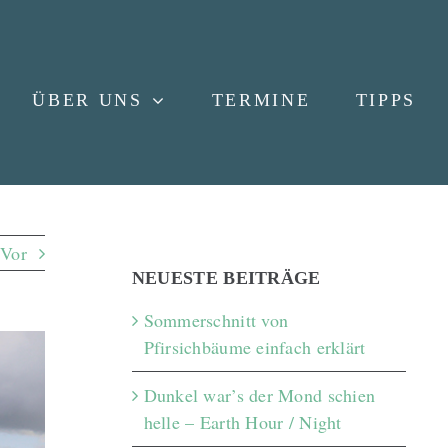
ÜBER UNS
TERMINE
TIPPS
Vor
NEUESTE BEITRÄGE
Sommerschnitt von
Pfirsichbäume einfach erklärt
Dunkel war’s der Mond schien
helle – Earth Hour / Night