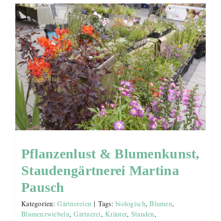
Pflanzenlust & Blumenkunst,
Staudengärtnerei Martina
Pausch
Kategorien:
Gärtnereien
|
Tags:
biologisch
,
Blumen
,
Blumenzwiebeln
,
Gärtnerei
,
Kräuter
,
Stauden
,