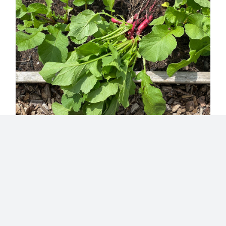
Sommer- und Herbstgemüse
– diese Gemüse kann man ab
Juni/Juli noch anbauen
Kategorien:
Gartenjahr
|
Tags:
Arbeits-Kalender
,
Gemüse
,
Nutzgarten