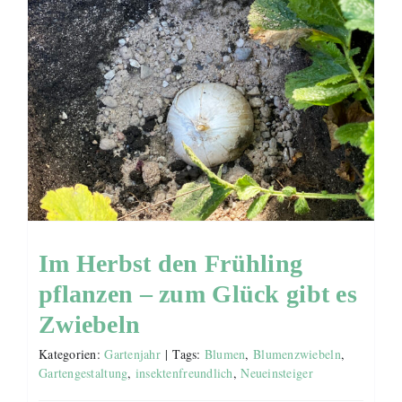
Im Herbst den Frühling
pflanzen – zum Glück gibt es
Zwiebeln
Kategorien:
Gartenjahr
|
Tags:
Blumen
,
Blumenzwiebeln
,
Gartengestaltung
,
insektenfreundlich
,
Neueinsteiger