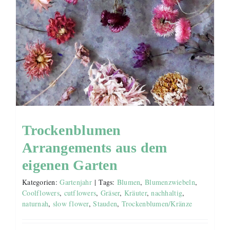
Trockenblumen
Arrangements aus dem
eigenen Garten
Kategorien:
Gartenjahr
|
Tags:
Blumen
,
Blumenzwiebeln
,
Coolflowers
,
cutflowers
,
Gräser
,
Kräuter
,
nachhaltig
,
naturnah
,
slow flower
,
Stauden
,
Trockenblumen/Kränze