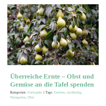
Überreiche Ernte – Obst und
Gemüse an die Tafel spenden
Kategorien:
Gartenjahr
|
Tags:
Gemüse
,
nachhaltig
,
Nutzgarten
,
Obst