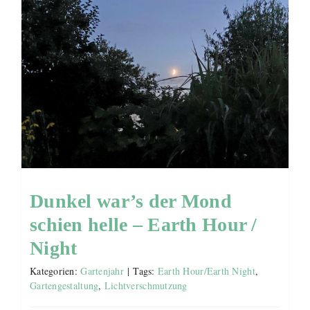
Dunkel war’s der Mond
schien helle – Earth Hour /
Night
Kategorien:
Gartenjahr
|
Tags:
Earth Hour/Earth Night
,
Gartengestaltung
,
Lichtverschmutzung