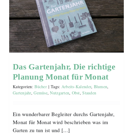
Das Gartenjahr, Die richtige
Planung Monat für Monat
Kategorien:
Bücher
|
Tags:
Arbeits-Kalender
,
Blumen
,
Gartenjahr
,
Gemüse
,
Nutzgarten
,
Obst
,
Stauden
Ein wunderbarer Begleiter durchs Gartenjahr,
Monat für Monat wird beschrieben was im
Garten zu tun ist und [...]