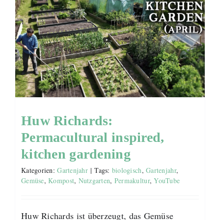
Huw Richards:
Permacultural inspired,
kitchen gardening
Kategorien:
Gartenjahr
|
Tags:
biologisch
,
Gartenjahr
,
Gemüse
,
Kompost
,
Nutzgarten
,
Permakultur
,
YouTube
Huw Richards ist überzeugt, das Gemüse